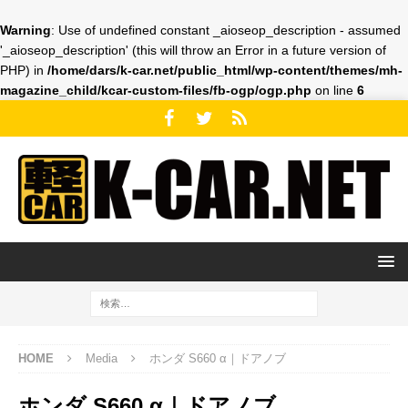
Warning
: Use of undefined constant _aioseop_description - assumed
'_aioseop_description' (this will throw an Error in a future version of
PHP) in
/home/dars/k-car.net/public_html/wp-content/themes/mh-
magazine_child/kcar-custom-files/fb-ogp/ogp.php
on line
6
HOME
Media
ホンダ S660 α｜ドアノブ
ホンダ S660 α｜ドアノブ