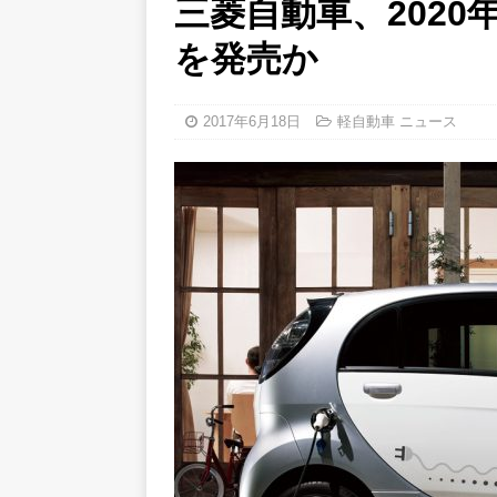
三菱自動車、202
[ 2017年6月24日 ]
ホンダ S
を発売か
[ 2017年6月22日 ]
焚火とダ
グリルEVO」
バーベキュー
2017年6月18日
軽自動車 ニュース
[ 2017年7月1日 ]
【動画】時