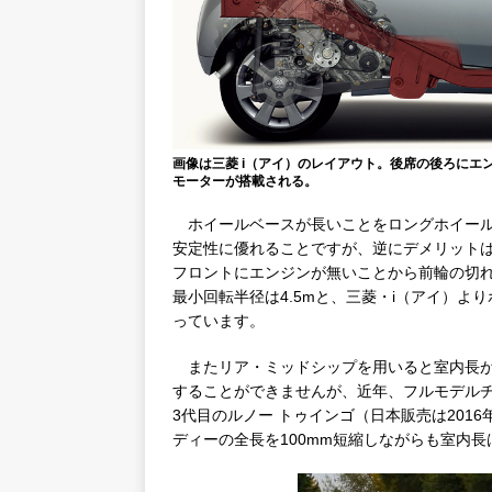
画像は三菱 i（アイ）のレイアウト。後席の後ろにエン
モーターが搭載される。
ホイールベースが長いことをロングホイール
安定性に優れることですが、逆にデメリットは
フロントにエンジンが無いことから前輪の切
最小回転半径は4.5mと、三菱・i（アイ）よ
っています。
またリア・ミッドシップを用いると室内長が
することができませんが、近年、フルモデル
3代目のルノー トゥインゴ（日本販売は201
ディーの全長を100mm短縮しながらも室内長