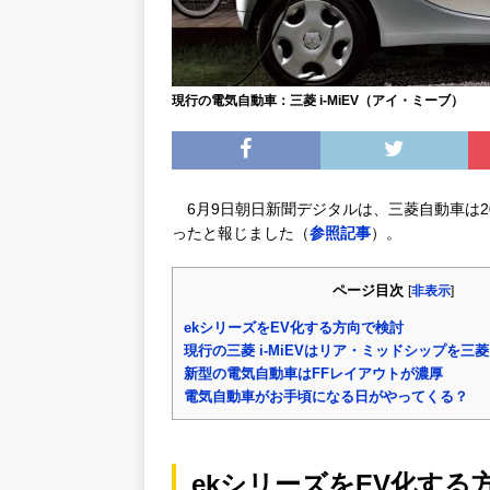
現行の電気自動車：三菱 i-MiEV（アイ・ミーブ）
6月9日朝日新聞デジタルは、三菱自動車は2
ったと報じました（
参照記事
）。
ページ目次
[
非表示
]
ekシリーズをEV化する方向で検討
現行の三菱 i-MiEVはリア・ミッドシップを三菱
新型の電気自動車はFFレイアウトが濃厚
電気自動車がお手頃になる日がやってくる？
ekシリーズをEV化する