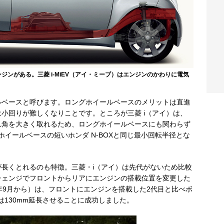
ジンがある。三菱 i-MiEV（アイ・ミーブ）はエンジンのかわりに電気
ベースと呼びます。ロングホイールベースのメリットは直進
小回りが難しくなりことです。ところが三菱 i（アイ）は、
れ角を大きく取れるため、ロングホイールベースにも関わらず
りホイールベースの短いホンダ N-BOXと同じ最小回転半径とな
長くとれるのも特徴。三菱・i（アイ）は先代がないため比較
チェンジでフロントからリアにエンジンの搭載位置を変更した
6年9月から）は、フロントにエンジンを搭載した2代目と比べボ
は130mm延長させることに成功しました。