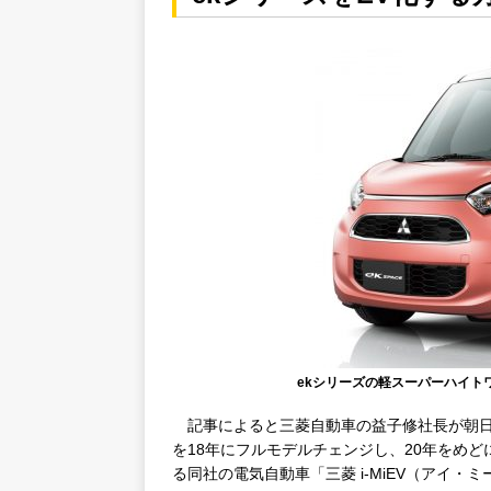
ekシリーズの軽スーパーハイトワ
記事によると三菱自動車の益子修社長が朝日
を18年にフルモデルチェンジし、20年をめ
る同社の電気自動車「三菱 i-MiEV（アイ