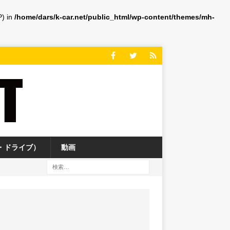
P) in
/home/dars/k-car.net/public_html/wp-content/themes/mh-
・ドライブ）
動画