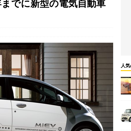
0年までに新型の電気自動車
660 ベーシックグレード解説
軽自動車 車種別解説
ッチオーブンも楽しめるバーベキューグリル「ロゴス 焚火ピラミッド
（BBQ）
速500キロ超で走る美人女性レーサーのマシンが爆発炎上
動画
人気