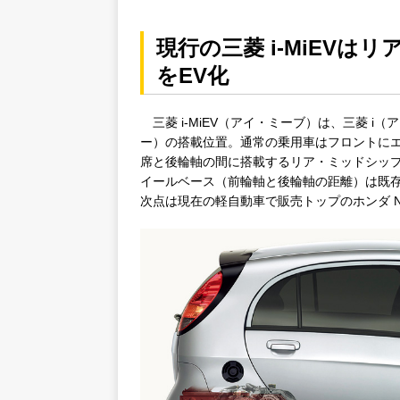
現行の三菱 i-MiEVは
をEV化
三菱 i-MiEV（アイ・ミーブ）は、三菱 
ー）の搭載位置。通常の乗用車はフロントにエ
席と後輪軸の間に搭載するリア・ミッドシッ
イールベース（前輪軸と後輪軸の距離）は既存
次点は現在の軽自動車で販売トップのホンダ N-